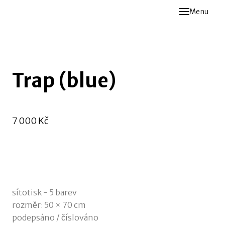
Menu
Past
Sele
Exhib
Trap (blue)
Abou
Inte
Cena:
7 000 Kč
Původní
Cont
cena:
sítotisk - 5 barev
rozměr: 50 × 70 cm
podepsáno / číslováno