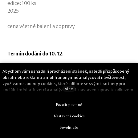
edice: 100 ks
2025
cena včetně balení a dopravy
Termín dodání do 10. 12.
Abychom vám usnadnili procházení stránek, nabídli přizpůsobený
obsah nebo reklamu a mohli anonymně analyzovat návštěvnost,
využíváme soubory cookies, které sdílíme se svými partnery pro
více
sociální média, inzerci a analýzu. Jejich nastavení upravíte odkazem
"Nastavení cookies" a kdykoliv jej můžete změnit v patičce webu.
Podrobnější informace najdete v našich Zásadách ochrany osobních
Povolit povinné
údajů a používání souborů cookies. Souhlasíte s používáním cookies?
Nastavení cookies
This web runs on
solidpixels.
Povolit vše