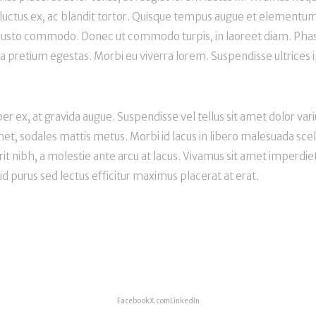
luctus ex, ac blandit tortor. Quisque tempus augue et elementum f
 justo commodo. Donec ut commodo turpis, in laoreet diam. Phasell
a pretium egestas. Morbi eu viverra lorem. Suspendisse ultrices 
rper ex, at gravida augue. Suspendisse vel tellus sit amet dolor var
met, sodales mattis metus. Morbi id lacus in libero malesuada scel
t nibh, a molestie ante arcu at lacus. Vivamus sit amet imperdiet 
id purus sed lectus efficitur maximus placerat at erat.
Facebook
X.com
LinkedIn