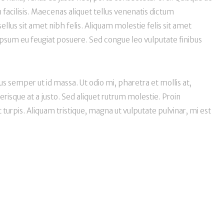
acilisis. Maecenas aliquet tellus venenatis dictum
us sit amet nibh felis. Aliquam molestie felis sit amet
ipsum eu feugiat posuere. Sed congue leo vulputate finibus
ius semper ut id massa. Ut odio mi, pharetra et mollis at,
erisque at a justo. Sed aliquet rutrum molestie. Proin
turpis. Aliquam tristique, magna ut vulputate pulvinar, mi est