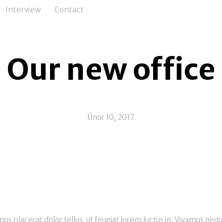
Interview
Contact
Our new office
Únor 10, 2017
us placerat dolor tellus, ut feugiat lorem luctus in. Vivamus neque