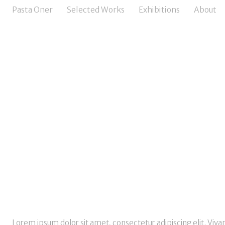
Pasta Oner
Selected Works
Exhibitions
About
Lorem ipsum dolor sit amet, consectetur adipiscing elit. Vivam