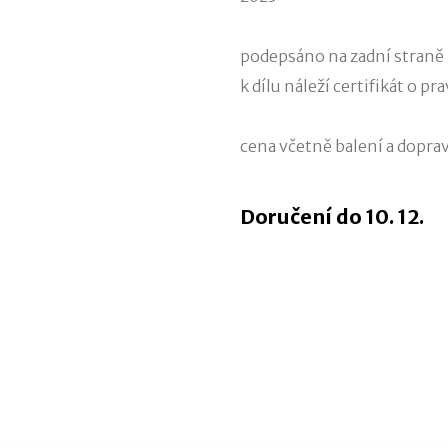
podepsáno na zadní straně 
k dílu náleží certifikát o pr
cena včetně balení a dopra
Doručení do 10. 12.