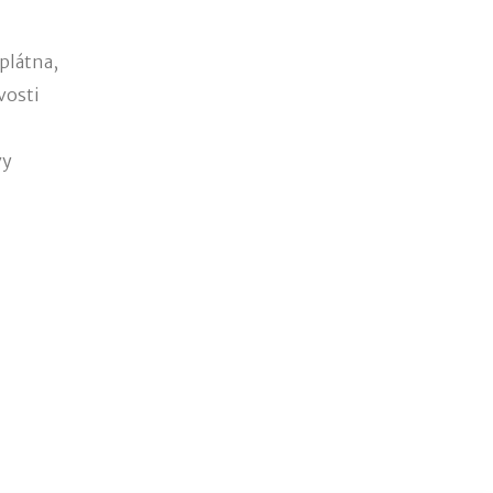
plátna,
avosti
vy