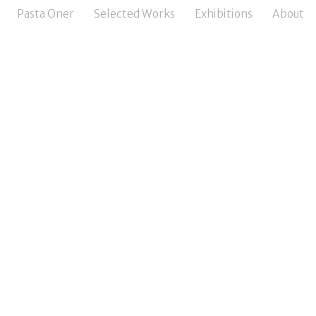
Pasta Oner
Selected Works
Exhibitions
About