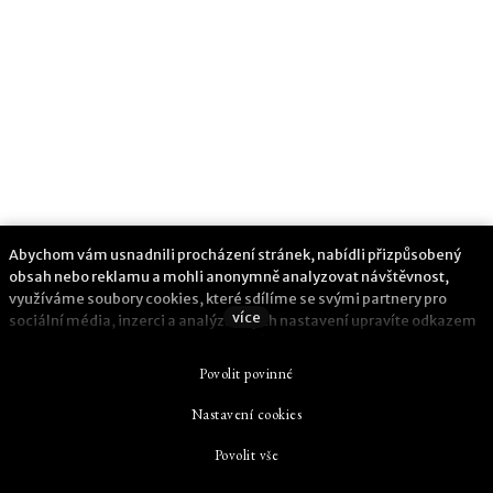
Abychom vám usnadnili procházení stránek, nabídli přizpůsobený
obsah nebo reklamu a mohli anonymně analyzovat návštěvnost,
využíváme soubory cookies, které sdílíme se svými partnery pro
více
sociální média, inzerci a analýzu. Jejich nastavení upravíte odkazem
"Nastavení cookies" a kdykoliv jej můžete změnit v patičce webu.
Podrobnější informace najdete v našich Zásadách ochrany osobních
Povolit povinné
údajů a používání souborů cookies. Souhlasíte s používáním cookies?
Nastavení cookies
This web runs on
solidpixels.
Povolit vše